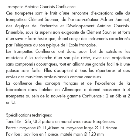
Etui & Housse
Stand
Nouveautés
EMBOUCHURE GROS CUIVRE
Trompette Antoine Courtois Confluence
Saxophone Sopranino
Saxophone Soprano
Etui & Housse
Ces trompettes sont le fruit d’une rencontre d’exception: celle du
Saxophone Alto
Saxophone Ténor
Saxhorn Alto
Saxhorn Baryton
TROMBONE
trompettiste Clément Saunier, de l’artisan-créateur Adrien Jaminet,
Saxophone Baryton
Saxophone Basse
Saxhorn Basse
Euphonium
des équipes de Recherche et Développement Antoine Courtois.
Saxophone électro & Initiation
Bocal
Trombone à pistons
Trombone Alto
Tuba
Trombone petite queue
Ligature & Couvre-bec
Cordon & Harnais
Ensemble, sous la supervision exigeante de Clément Saunier et forts
Trombone Basse
Trombone Sib
Trombone grosse queue
Trombone basse
Entretien
Lyre & Carnet
d’un savoir-faire historique, ils ont conçu des instruments caractérisés
Trombone Sib-Fa
Trombone spécial
Accessoires
Etui & Housse
Stand
Sourdine
Entretien
par l’élégance du son typique de l’Ecole française.
BEC CLARINETTE
Divers
Lyre & Carnet
Etui & Housse
Les trompettes Confluence ont donc pour but de satisfaire les
Stand
Divers
musiciens à la recherche d’un son plus riche, avec une projection
Sib
Mib
HAUTBOIS
sans compromis acoustiques, tout en alliant une grande facilité à une
Alto
Basse
COR
Hautbois
Cor anglais
Harmonie
Accessoires
justesse sans faille. Elles s’adaptent à tous les répertoires et aux
Hautbois spécial
Cordon & Harnais
Cor simple
Cor double
envies des musiciens professionnels comme amateurs.
BEC SAXOPHONE
Entretien
Etui & Housse
Sourdine
Entretien
La confluence des concepts français et de l’excellence de la
Stand
Divers
Etui & Housse
Stand
Soprano
Alto
fabrication dans l'atelier en Allemagne a donné naissance à 4
Ténor
Baryton
BASSON
trompettes au sein de la nouvelle gamme Confluence : 2 en Sib et 2
FANFARE ET MARCHING
Sopranino & Basse
Accessoires
en Ut.
Fagott
Fagottino
Clairon
Trompette de cavalerie
Promotions
Bocal
Cordon & Harnais
Étui & Housse
Spécifications techniques:
Entretien
Etui & Housse
OCCASIONS
Tonalités : Sib, Ut 3 pistons en monel avec ressorts supérieurs
Stand
Divers
Coups de coeur
Perce : moyenne Ø 11,40mm ou moyenne large Ø 11,65mm
Trompette Cornet Bugle
Trombone
AUTRES
Pavillon : pavillon en 1 pièce, matelé main Ø 123 mm
Fanfare et Marching