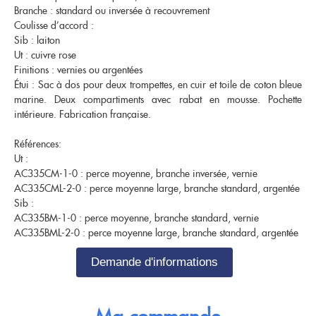
Nouveautés
Branche : standard ou inversée à recouvrement
OCCASIONS
Promotions
Coulisse d’accord :
Sib : laiton
Flûte traversière
Flûte à bec
Ut : cuivre rose
Coups de coeur
Saxophone
Finitions : vernies ou argentées
Promotions
Étui : Sac à dos pour deux trompettes, en cuir et toile de coton bleue
Nouveautés
marine. Deux compartiments avec rabat en mousse. Pochette
Coups de coeur
intérieure. Fabrication française.
Références:
Nouveautés
Ut :
AC335CM-1-0 : perce moyenne, branche inversée, vernie
AC335CML-2-0 : perce moyenne large, branche standard, argentée
Sib :
AC335BM-1-0 : perce moyenne, branche standard, vernie
AC335BML-2-0 : perce moyenne large, branche standard, argentée
Demande d'informations