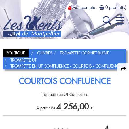
Mon compte
0 produit(s)
Recherche
BOUTIQUE
CUIVRES
TROMPETTE CORNET BUGLE
Actus et Promos
TROMPETTE UT
Dans
TROMPETTE EN UT CONFLUENCE - COURTOIS - CONFLUENCE
Magasin
COURTOIS CONFLUENCE
Présentation
Atelier
Présentation
Location
Contrat achat-test
Trompette en UT Confluence
4 256,00
Louer un instrument
Bois
Prestations
Dépôt-vente
A partir de
€
FLÛTE TRAVERSIÈRE
Cuivres
Tarifs et conditions
Fifre
Flûte en Ut
TROMPETTE CORNET BUGLE