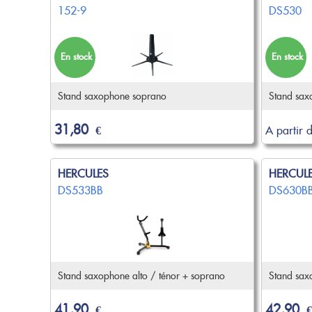
152-9
DS530
En stock
En stock
Stand saxophone soprano
Stand saxo
31,80
€
A partir 
HERCULES
HERCUL
DS533BB
DS630B
Stand saxophone alto / ténor + soprano
Stand saxo
41,90
42,90
€
€