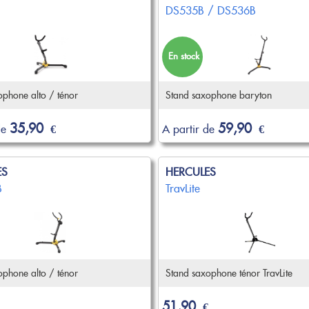
DS535B / DS536B
En stock
phone alto / ténor
Stand saxophone baryton
35,90
59,90
de
€
A partir de
€
ES
HERCULES
B
TravLite
phone alto / ténor
Stand saxophone ténor TravLite
51,90
€