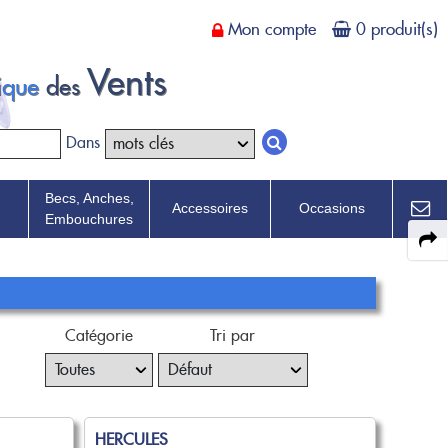
Mon compte
0 produit(s)
Vents
tique
des
Dans
Becs, Anches,
Accessoires
Occasions
Embouchures
Catégorie
Tri par
HERCULES