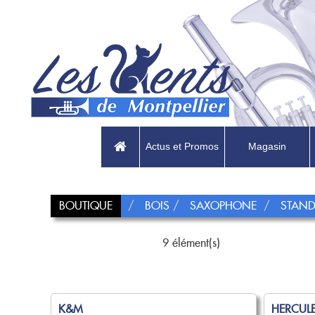
Actus et Promos
Magasin
BOUTIQUE
BOIS
SAXOPHONE
STAN
9 élément(s)
K&M
HERCUL