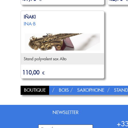
IÑAKI
INA-B
Stand polyvalent sax Alto
110,00
€
BOUTIQUE
BOIS
SAXOPHONE
STAN
NEWSLETTER
+33