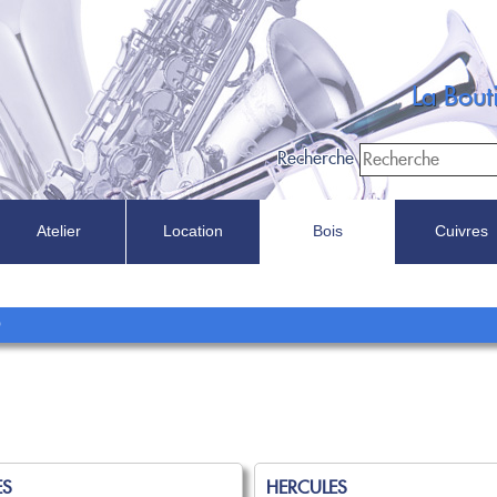
La Bou
Recherche
Atelier
Location
Bois
Cuivres
Recherche
D
Dans
ES
HERCULES