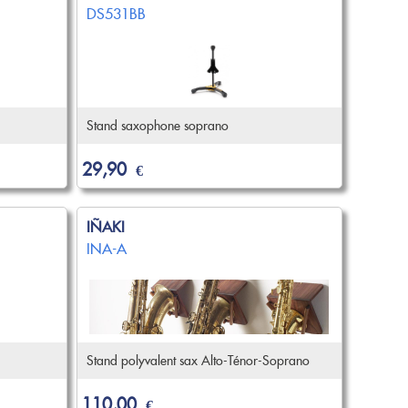
DS531BB
Stand saxophone soprano
29,90
€
IÑAKI
INA-A
Stand polyvalent sax Alto-Ténor-Soprano
110,00
€