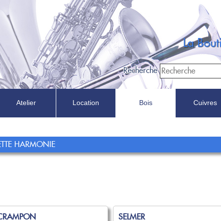
La Bou
Recherche
Atelier
Location
Bois
Cuivres
Recherche
ETTE HARMONIE
Dans
 CRAMPON
SELMER