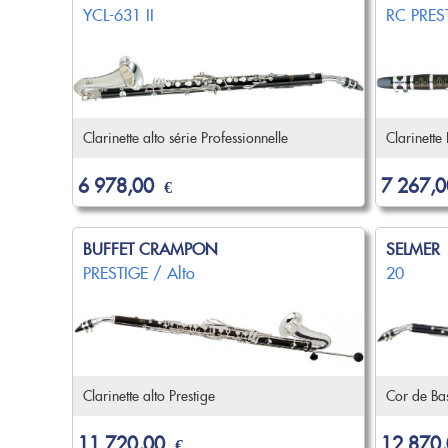
YCL-631 II
RC PRES
Clarinette alto série Professionnelle
Clarinette
6 978,00
7 267,0
€
BUFFET CRAMPON
SELMER
PRESTIGE / Alto
20
Clarinette alto Prestige
Cor de Bas
11 720,00
12 870
€