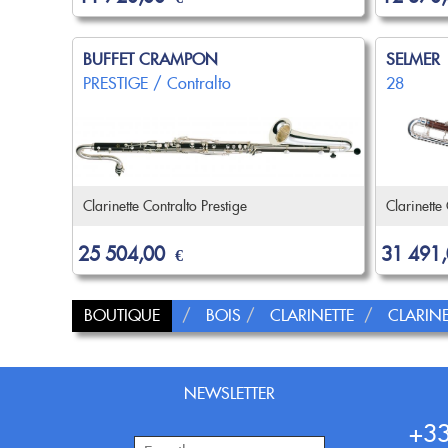
BUFFET CRAMPON
SELMER
PRESTIGE / Contralto
28
Clarinette Contralto Prestige
Clarinette
25 504,00
31 491
€
BOUTIQUE
BOIS
CLARINETTE
CLARIN
NEWSLETTER
+33