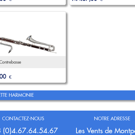
 Contrebasse
,00
€
ETTE HARMONIE
CONTACTEZ-NOUS
NOTRE ADRESSE
 (0)4.67.64.54.67
Les Vents de Montpe