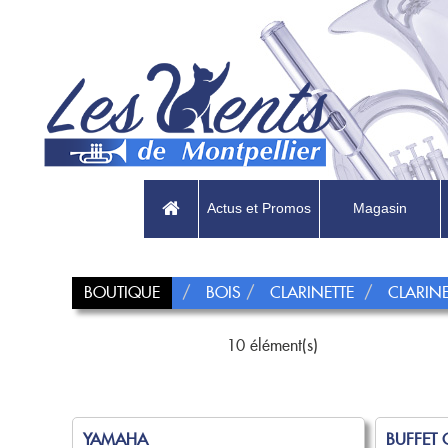
Actus et Promos
Magasin
BOUTIQUE
BOIS
CLARINETTE
CLARIN
10 élément(s)
YAMAHA
BUFFET