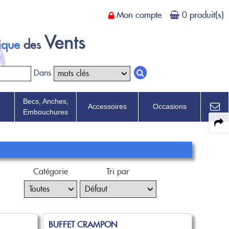
Mon compte
0 produit(s)
Vents
tique
des
Dans
Becs, Anches,
Accessoires
Occasions
Embouchures
Catégorie
Tri par
BUFFET CRAMPON