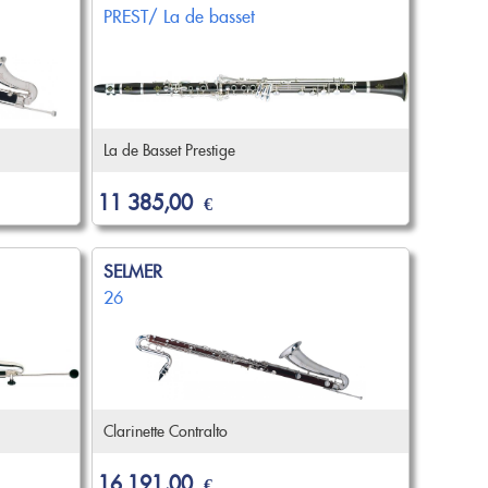
PREST/ La de basset
La de Basset Prestige
11 385,00
€
SELMER
26
Clarinette Contralto
16 191,00
€