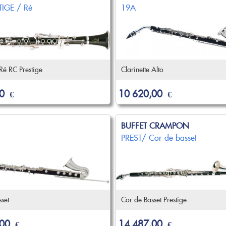
TIGE / Ré
19A
 Ré RC Prestige
Clarinette Alto
0
10 620,00
€
€
BUFFET CRAMPON
PREST/ Cor de basset
set
Cor de Basset Prestige
,00
14 487,00
€
€