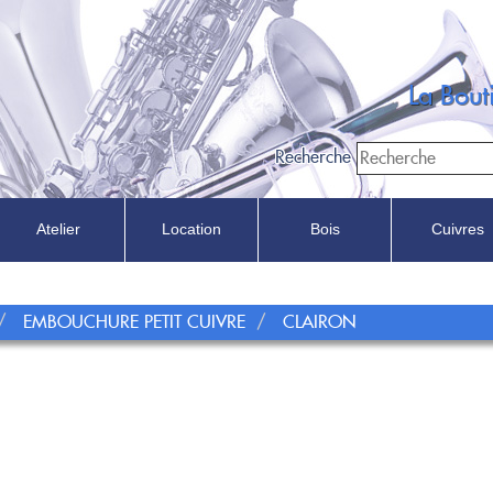
La Bou
Recherche
Atelier
Location
Bois
Cuivres
Recherche
EMBOUCHURE PETIT CUIVRE
CLAIRON
Dans