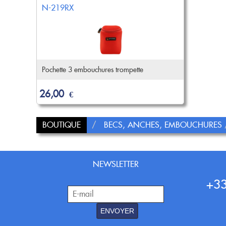
N-219RX
Pochette 3 embouchures trompette
26,00
€
BOUTIQUE
BECS, ANCHES, EMBOUCHURES
NEWSLETTER
+33
ENVOYER