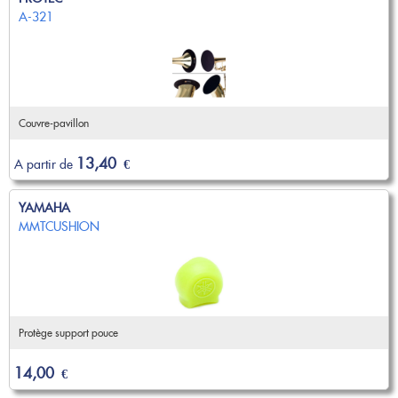
A-321
Couvre-pavillon
13,40
A partir de
€
YAMAHA
MMTCUSHION
Protège support pouce
14,00
€