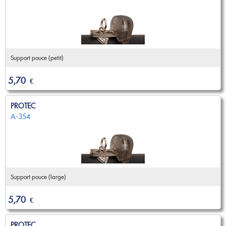
Nouveautés
OCCASIONS
Promotions
Flûte traversière
Flûte à bec
Coups de coeur
Saxophone
Promotions
Support pouce (petit)
Nouveautés
Coups de coeur
5,70
€
Nouveautés
PROTEC
A-354
Support pouce (large)
5,70
€
PROTEC