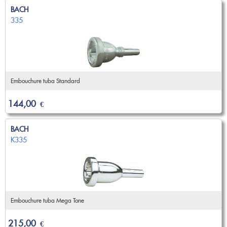
BACH
335
Embouchure tuba Standard
144,00
€
BACH
K335
Embouchure tuba Mega Tone
215,00
€