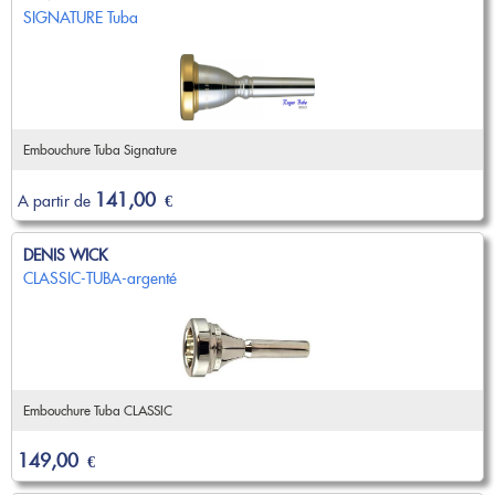
Nouveautés
SIGNATURE Tuba
OCCASIONS
Promotions
Flûte traversière
Flûte à bec
Coups de coeur
Saxophone
Promotions
Nouveautés
Embouchure Tuba Signature
Coups de coeur
141,00
A partir de
€
Nouveautés
DENIS WICK
CLASSIC-TUBA-argenté
Embouchure Tuba CLASSIC
149,00
€