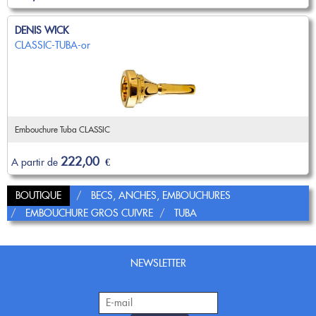
DENIS WICK
CLASSIC-TUBA-or
Embouchure Tuba CLASSIC
222,00
A partir de
€
BOUTIQUE
BECS, ANCHES, EMBOUCHURES
EMBOUCHURE GROS CUIVRE
TUBA
NEWSLETTER