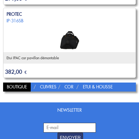
PROTEC
IP-316SB
Etui IPAC cor pavillon démontable
382,00
€
BOUTIQUE
CUIVRES
COR
ETUI & HOUSSE
NEWSLETTER
ENVOYER