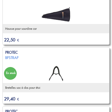
Nouveautés
OCCASIONS
Promotions
Flûte traversière
Flûte à bec
Coups de coeur
Saxophone
Promotions
Housse pour sourdine cor
Nouveautés
Coups de coeur
22,50
€
Nouveautés
PROTEC
BPSTRAP
En stock
Bretelles sac à dos pour étui
29,40
€
PROTEC