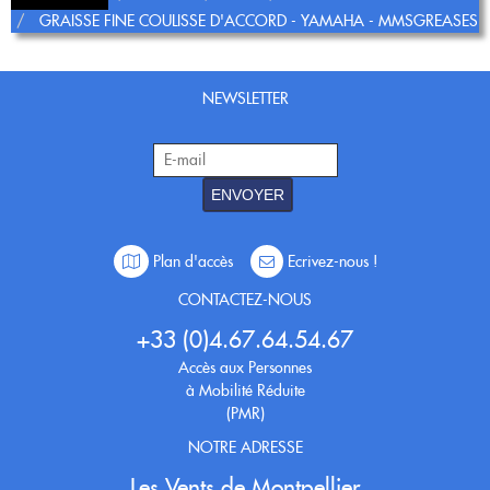
Nouveautés
GRAISSE FINE COULISSE D'ACCORD - YAMAHA - MMSGREASES
OCCASIONS
Promotions
Flûte traversière
Flûte à bec
Coups de coeur
Saxophone
NEWSLETTER
Promotions
Nouveautés
Coups de coeur
ENVOYER
Nouveautés
Plan d'accès
Ecrivez-nous !
CONTACTEZ-NOUS
+33 (0)4.67.64.54.67
Accès aux Personnes
à Mobilité Réduite
(PMR)
NOTRE ADRESSE
Les Vents de Montpellier