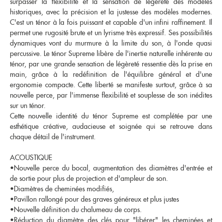
surpasser la flexibilité et la sensation de légèreté des modèles
Nouveautés
historiques, avec la précision et la justesse des modèles modernes.
OCCASIONS
Promotions
C'est un ténor à la fois puissant et capable d'un infini raffinement. Il
Flûte traversière
Flûte à bec
permet une rugosité brute et un lyrisme très expressif. Ses possibilités
Coups de coeur
Saxophone
dynamiques vont du murmure à la limite du son, à l'onde quasi
percussive. Le ténor Supreme libère de l'inertie naturelle inhérente au
Promotions
Nouveautés
ténor, par une grande sensation de légèreté ressentie dès la prise en
main, grâce à la redéfinition de l'équilibre général et d'une
Coups de coeur
ergonomie compacte. Cette liberté se manifeste surtout, grâce à sa
nouvelle perce, par l'immense flexibilité et souplesse de son inédites
Nouveautés
sur un ténor.
Cette nouvelle identité du ténor Supreme est complétée par une
esthétique créative, audacieuse et soignée qui se retrouve dans
chaque détail de l'instrument.
ACOUSTIQUE
•Nouvelle perce du bocal, augmentation des diamètres d'entrée et
de sortie pour plus de projection et d'ampleur de son.
•Diamètres de cheminées modifiés,
•Pavillon rallongé pour des graves généreux et plus justes
•Nouvelle définition du chalumeau de corps.
•Réduction du diamètre des clés pour "libérer" les cheminées et