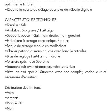
optimiser le timbre.
•Réduire la course du clétage pour plus de vélocité digitale
CARACTÉRISTIQUES TECHNIQUES
•Tonalité : Sib
•Ambitus : Sib grave / Fa# aigu
•Supports pouce métal (main droite, main gauche)
•Emboiture à serrage concentrique 3 points
•Bague de serrage mobile en maillechort
•Clavier petit doigt main gauche avec bascule articulée
•Bras de réglage Fa#-Fa main droite
•Gravure spécifique Supreme
•Tampons cuir avec résonateurs métal sans rivet
•Livré en étui spécial Supreme avec bec complet, codon cuir et
nécessaire d'entretien
Déclinaison des finitions:
•Verni
•Argenté
•Plaqué Or
•Noir