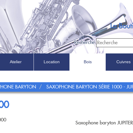
La Bou
Recherche
Atelier
Location
Bois
Cuivres
Recherche
PHONE BARYTON
SAXOPHONE BARYTON SÉRIE 1000 - JUPI
Dans
00
000
Saxophone baryton JUPITER