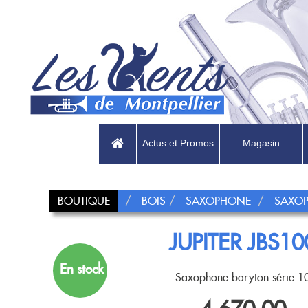
Actus et Promos
Magasin
BOUTIQUE
BOIS
SAXOPHONE
SAXO
JUPITER JBS10
En stock
Saxophone baryton série 1