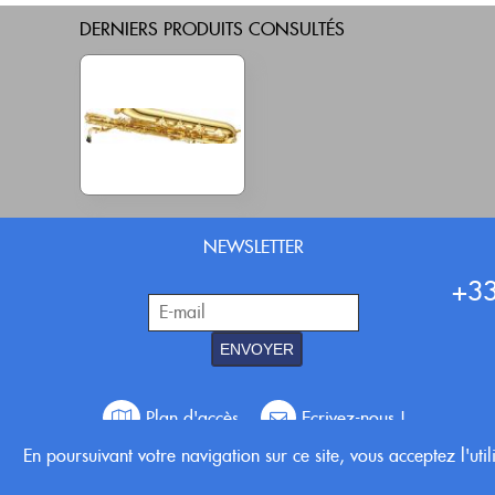
DERNIERS PRODUITS CONSULTÉS
NEWSLETTER
+33
ENVOYER
Plan d'accès
Ecrivez-nous !
En poursuivant votre navigation sur ce site, vous acceptez l'uti