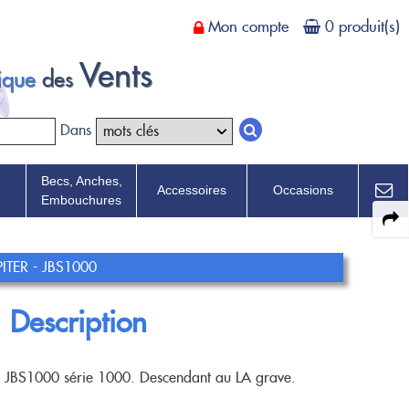
Mon compte
0 produit(s)
Vents
tique
des
Dans
Becs, Anches,
Accessoires
Occasions
Embouchures
TER - JBS1000
Description
 JBS1000 série 1000. Descendant au LA grave.