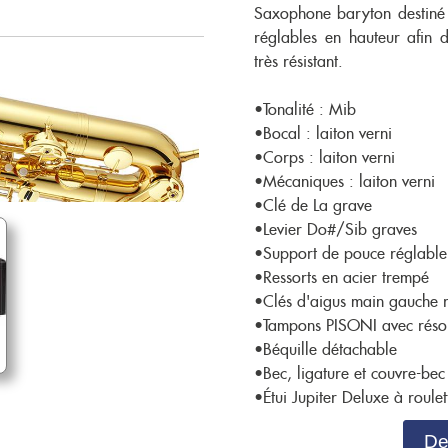
Saxophone baryton destiné à
réglables en hauteur afin 
très résistant.
•Tonalité : Mib
•Bocal : laiton verni
•Corps : laiton verni
•Mécaniques : laiton verni
•Clé de La grave
•Levier Do#/Sib graves
•Support de pouce réglable
•Ressorts en acier trempé
•Clés d'aigus main gauche 
•Tampons PISONI avec réson
•Béquille détachable
•Bec, ligature et couvre-bec
•Étui Jupiter Deluxe à roulet
De