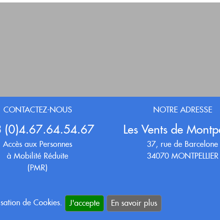
CONTACTEZ-NOUS
NOTRE ADRESSE
 (0)4.67.64.54.67
Les Vents de Montpe
Accès aux Personnes
37, rue de Barcelone
à Mobilité Réduite
34070 MONTPELLIER
(PMR)
lisation de Cookies.
J'accepte
En savoir plus
Mentions légales
Plan du site
Crédits
Newsletter