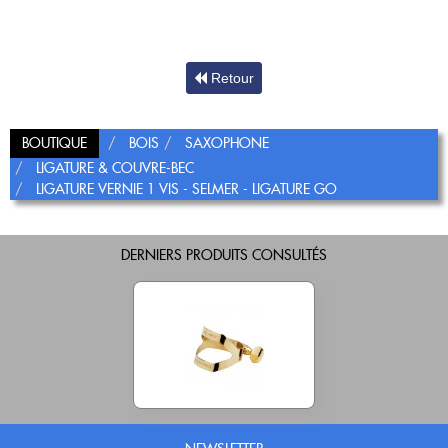
Nouveautés
OCCASIONS
Promotions
Flûte traversière
Flûte à bec
Coups de coeur
Retour
Saxophone
Promotions
Nouveautés
BOUTIQUE
BOIS
SAXOPHONE
Coups de coeur
LIGATURE & COUVRE-BEC
LIGATURE VERNIE 1 VIS - SELMER - LIGATURE GO
Nouveautés
DERNIERS PRODUITS CONSULTÉS