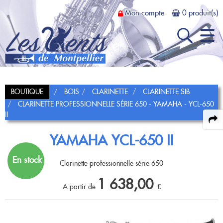
Mon compte
0 produit(s)
Recherche
BOUTIQUE
BOIS
CLARINETTE
CLARINETTE SIB
Actus et Promos
CLARINETTE PROFESSIONNELLE SÉRIE 650 - YAMAHA - YCL-650
Dans
II
Magasin
YAMAHA YCL-650 II
Présentation
Atelier
En stock
Présentation
Location
Contrat achat-test
Clarinette professionnelle série 650
1 638,00
Louer un instrument
Bois
Prestations
Dépôt-vente
A partir de
€
FLÛTE TRAVERSIÈRE
Cuivres
Tarifs et conditions
Fifre
Flûte en Ut
TROMPETTE CORNET BUGLE