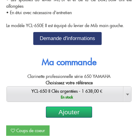
Nouveautés
allongées
OCCASIONS
Promotions
• En étui avec nécessaire d'entretien
Flûte traversière
Flûte à bec
Coups de coeur
Saxophone
Le modèle YCL-650E II est équipé du levier de Mib main gauche.
Promotions
Demande d'informations
Nouveautés
Coups de coeur
Ma commande
Nouveautés
Clarinette professionnelle série 650 YAMAHA
Choisissez votre référence
YCL-650 II Clés argentées - 1 638,00 €
En stock
Ajouter
Coups de coeur