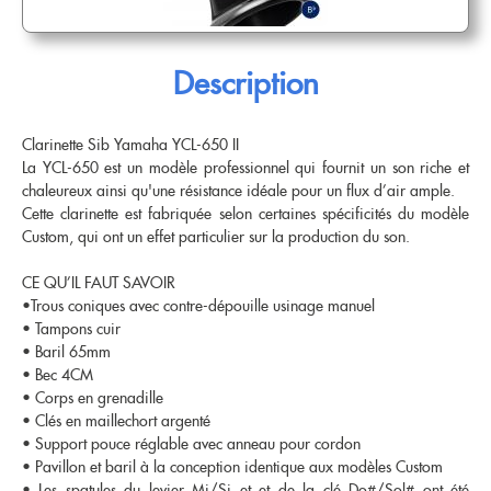
Etui & Housse
Stand
Nouveautés
EMBOUCHURE GROS CUIVRE
Saxophone Sopranino
Saxophone Soprano
Etui & Housse
Saxophone Alto
Saxophone Ténor
Saxhorn Alto
Saxhorn Baryton
TROMBONE
Saxophone Baryton
Saxophone Basse
Description
Saxhorn Basse
Euphonium
Saxophone électro & Initiation
Bocal
Trombone à pistons
Trombone Alto
Tuba
Trombone petite queue
Ligature & Couvre-bec
Cordon & Harnais
Trombone Basse
Trombone Sib
Trombone grosse queue
Trombone basse
Entretien
Lyre & Carnet
Trombone Sib-Fa
Trombone spécial
Accessoires
Clarinette Sib Yamaha YCL-650 II
Etui & Housse
Stand
Sourdine
Entretien
La YCL-650 est un modèle professionnel qui fournit un son riche et
BEC CLARINETTE
Divers
Lyre & Carnet
Etui & Housse
chaleureux ainsi qu'une résistance idéale pour un flux d’air ample.
Stand
Divers
Sib
Mib
HAUTBOIS
Cette clarinette est fabriquée selon certaines spécificités du modèle
Alto
Basse
COR
Custom, qui ont un effet particulier sur la production du son.
Hautbois
Cor anglais
Harmonie
Accessoires
Hautbois spécial
Cordon & Harnais
Cor simple
Cor double
CE QU’IL FAUT SAVOIR
BEC SAXOPHONE
Entretien
Etui & Housse
Sourdine
Entretien
•Trous coniques avec contre-dépouille usinage manuel
Stand
Divers
Etui & Housse
Stand
Soprano
Alto
• Tampons cuir
Ténor
Baryton
BASSON
FANFARE ET MARCHING
• Baril 65mm
Sopranino & Basse
Accessoires
• Bec 4CM
Fagott
Fagottino
Clairon
Trompette de cavalerie
Promotions
• Corps en grenadille
Bocal
Cordon & Harnais
Étui & Housse
• Clés en maillechort argenté
Entretien
Etui & Housse
OCCASIONS
• Support pouce réglable avec anneau pour cordon
Stand
Divers
Coups de coeur
• Pavillon et baril à la conception identique aux modèles Custom
Trompette Cornet Bugle
Trombone
AUTRES
• Les spatules du levier Mi/Si et et de la clé Do#/Sol# ont été
Fanfare et Marching