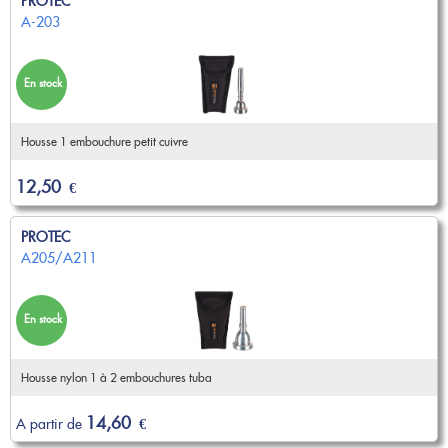
PROTEC
Nouveautés
A-203
OCCASIONS
Promotions
Flûte traversière
Flûte à bec
Coups de coeur
Saxophone
En stock
Promotions
Nouveautés
Housse 1 embouchure petit cuivre
Coups de coeur
12,50
€
Nouveautés
PROTEC
A205/A211
En stock
Housse nylon 1 à 2 embouchures tuba
14,60
A partir de
€