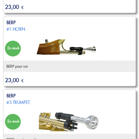
23,00
€
BERP
#1 HORN
En stock
BERP pour cor
23,00
€
BERP
#3 TRUMPET.
En stock