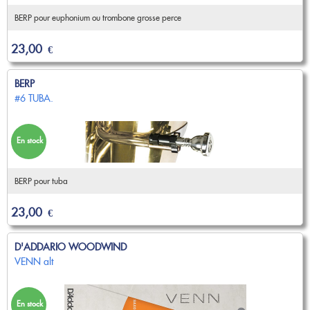
BERP pour euphonium ou trombone grosse perce
23,00
€
BERP
#6 TUBA.
En stock
BERP pour tuba
23,00
€
D'ADDARIO WOODWIND
VENN alt
En stock