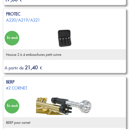
PROTEC
A220/A219/A221
En stock
Housse 2 à 4 embouchures petit cuivre
21,40
A partir de
€
BERP
#2 CORNET.
En stock
BERP pour cornet