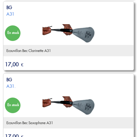
BG
A31
En stock
Ecouvillon Bec Clarinette A31
17,00
€
BG
A31.
En stock
Ecouvillon Bec Saxophone A31
17,00
€