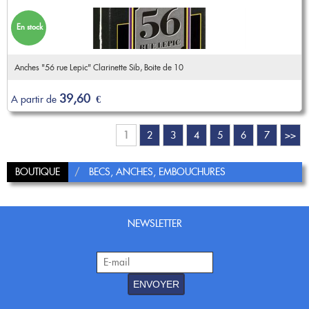
En stock
Anches "56 rue Lepic" Clarinette Sib, Boite de 10
39,60
A partir de
€
1
2
3
4
5
6
7
>>
BOUTIQUE
BECS, ANCHES, EMBOUCHURES
NEWSLETTER
ENVOYER