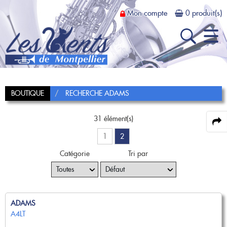
Mon compte
0 produit(s)
Recherche
BOUTIQUE
RECHERCHE ADAMS
Actus et Promos
Dans
31 élément(s)
Magasin
1
2
Présentation
Atelier
Catégorie
Tri par
Présentation
Location
Contrat achat-test
Louer un instrument
Bois
Prestations
Dépôt-vente
ADAMS
FLÛTE TRAVERSIÈRE
Cuivres
Tarifs et conditions
A4LT
Fifre
Flûte en Ut
TROMPETTE CORNET BUGLE