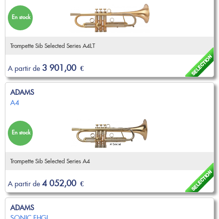
Becs, Anches, Embouchures
Flûte Piccolo
Flûte Alto
Flûte Basse & C/Basse
Tête de flûte
Trompette Piccolo
Trompette Sib
En stock
ANCHE DOUBLE
Accessoires
Entretien
Lyre & Carnet
Trompette Ut
Trompette spéciale
Etui & Housse
Stand
Cornet Ut & Mib
Cornet Sib
Hautbois
Cor anglais
MÉTRONOME & ACCORDEUR
Occasions
Divers
Bugle
Sourdine
Basson
Contrebasson
Trompette Sib Selected Series A4LT
Entretien
Etui & Housse
Outillage Anche
Accessoires
Métronome
Accordeur
FLÛTE À BEC
Lyre & Carnet
Protection
3 901,00
A partir de
€
ANCHE CLARINETTE
MICROPHONE & ENREGISTREUR
Flûte Sopranino
Flûte Soprano
Stand
Divers
Flûte Alto
Flûte Ténor
Sib
Mib
Microphone instrument
SAXHORN EUPHONIUM
ADAMS
Flûte Basse
Entretien
Basse
Accessoires
ORCHESTRE
A4
Etui & Housse
Saxhorn Alto
Saxhorn Baryton
ANCHE SAXOPHONE
Saxhorn Basse
Euphonium
Pupitre pliant
Pupitre d'orchestre
CLARINETTE
Euphonium compensé
Sourdine
Sopranino
Soprano
Accessoire pupitre
Support sourdine
Clarinette Sib
Clarinette Mib
Sangle & Harnais
Entretien
En stock
Alto
Ténor
Porte crayon
Clarinette La
Clarinette Ut
Etui & Housse
Protection
Baryton
Basse
HARMONICA
Clarinette Basse
Clarinette Harmonie
Stand
Divers
Accessoires
Trompette Sib Selected Series A4
Baril
Pavillon
Mélodica/Pianica
TUBA
EMBOUCHURE PETIT CUIVRE
Ligature & Couvre-bec
Cordon & Harnais
Promotions
Entretien
Lyre & Carnet
4 052,00
Soubassophone
Tuba Fa
A partir de
€
Trompette
Bugle
Etui & Housse
Stand
Tuba Mib
Tuba Sib
Cornet
Clairon
Divers
Tuba Ut
Sourdine
Coups de coeur
Cor
Cor de chasse
ADAMS
Sangles & Harnais
Entretien
Accessoires
SAXOPHONE
SONIC FHGL