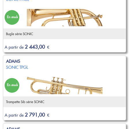
Etui & Housse
Stand
Nouveautés
EMBOUCHURE GROS CUIVRE
Saxophone Sopranino
Saxophone Soprano
Etui & Housse
Saxophone Alto
Saxophone Ténor
Saxhorn Alto
Saxhorn Baryton
TROMBONE
En stock
Saxophone Baryton
Saxophone Basse
Saxhorn Basse
Euphonium
Saxophone électro & Initiation
Bocal
Trombone à pistons
Trombone Alto
Tuba
Trombone petite queue
Ligature & Couvre-bec
Cordon & Harnais
Trombone Basse
Trombone Sib
Trombone grosse queue
Trombone basse
Bugle série SONIC
Entretien
Lyre & Carnet
Trombone Sib-Fa
Trombone spécial
Accessoires
Etui & Housse
Stand
Sourdine
Entretien
BEC CLARINETTE
2 443,00
A partir de
€
Divers
Lyre & Carnet
Etui & Housse
Stand
Divers
Sib
Mib
HAUTBOIS
Alto
Basse
ADAMS
COR
Hautbois
Cor anglais
Harmonie
Accessoires
SONIC TPGL
Hautbois spécial
Cordon & Harnais
Cor simple
Cor double
BEC SAXOPHONE
Entretien
Etui & Housse
Sourdine
Entretien
Stand
Divers
Etui & Housse
Stand
Soprano
Alto
En stock
Ténor
Baryton
BASSON
FANFARE ET MARCHING
Sopranino & Basse
Accessoires
Fagott
Fagottino
Clairon
Trompette de cavalerie
Trompette Sib série SONIC
Promotions
Bocal
Cordon & Harnais
Étui & Housse
Entretien
Etui & Housse
2 791,00
OCCASIONS
A partir de
€
Stand
Divers
Coups de coeur
Trompette Cornet Bugle
Trombone
AUTRES
Fanfare et Marching