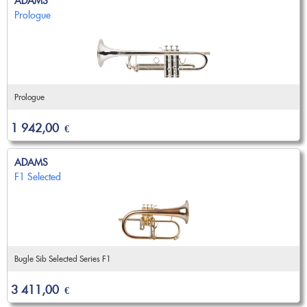
ADAMS
Nouveautés
Prologue
OCCASIONS
Promotions
Flûte traversière
Flûte à bec
Coups de coeur
Saxophone
Promotions
Nouveautés
Prologue
Coups de coeur
1 942,00
€
Nouveautés
ADAMS
F1 Selected
Bugle Sib Selected Series F1
3 411,00
€